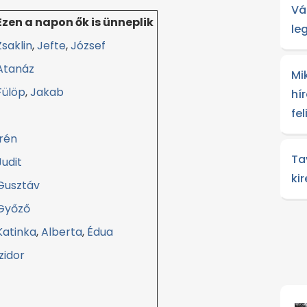
Vá
Ezen a napon ők is ünneplik
le
Zsaklin
,
Jefte
,
József
Atanáz
Mi
Fülöp
,
Jakab
hír
fe
Irén
Ta
Judit
ki
Gusztáv
Győző
Katinka
,
Alberta
,
Édua
Izidor