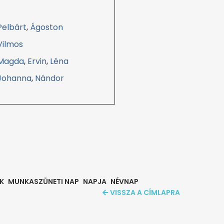
Pelbárt
,
Ágoston
Vilmos
Magda
,
Ervin
,
Léna
Johanna
,
Nándor
K
MUNKASZÜNETI NAP
NAPJA
NÉVNAP
VISSZA A CÍMLAPRA