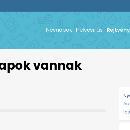
Névnapok
Helyesírás
Rejtvény
napok vannak
Ny
és
le