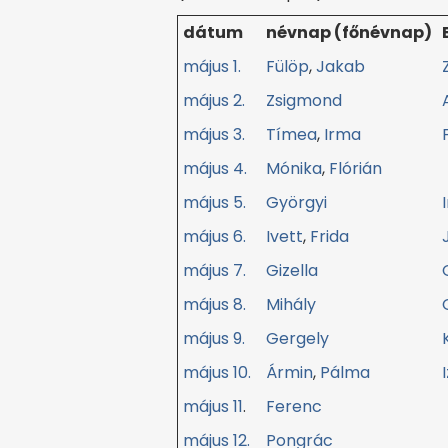
dátum
névnap (főnévnap)
május 1.
Fülöp
,
Jakab
május 2.
Zsigmond
május 3.
Tímea
,
Irma
május 4.
Mónika
,
Flórián
május 5.
Györgyi
május 6.
Ivett
,
Frida
május 7.
Gizella
május 8.
Mihály
május 9.
Gergely
május 10.
Ármin
,
Pálma
május 11
.
Ferenc
május 12.
Pongrác