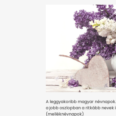
A leggyakoribb magyar névnapok. A
a jobb oszlopban a ritkább nevek 
(melléknévnapok)