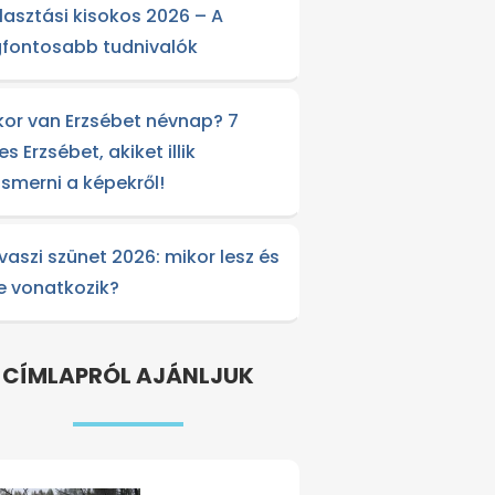
lasztási kisokos 2026 – A
gfontosabb tudnivalók
kor van Erzsébet névnap? 7
es Erzsébet, akiket illik
lismerni a képekről!
vaszi szünet 2026: mikor lesz és
re vonatkozik?
CÍMLAPRÓL AJÁNLJUK