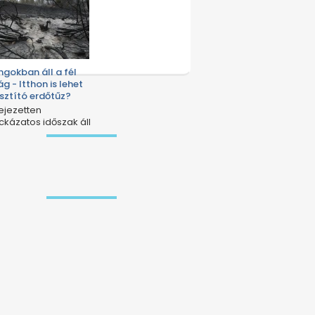
ngokban áll a fél
ág - Itthon is lehet
sztító erdőtűz?
fejezetten
ckázatos időszak áll
ttünk.