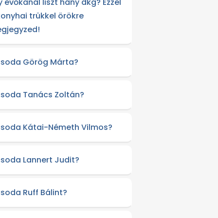
y evőkanál liszt hány dkg? Ezzel
konyhai trükkel örökre
gjegyzed!
csoda Görög Márta?
csoda Tanács Zoltán?
csoda Kátai-Németh Vilmos?
csoda Lannert Judit?
csoda Ruff Bálint?