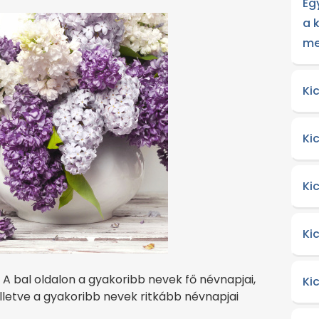
Eg
a 
me
Ki
Ki
Ki
Ki
 bal oldalon a gyakoribb nevek fő névnapjai,
Ki
illetve a gyakoribb nevek ritkább névnapjai