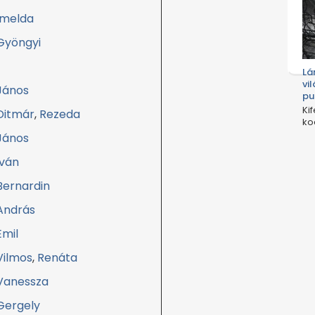
Imelda
Gyöngyi
Lá
vil
János
pu
Ki
Ditmár
,
Rezeda
ko
elő
János
Iván
Bernardin
András
Emil
Vilmos
,
Renáta
Vanessza
Gergely