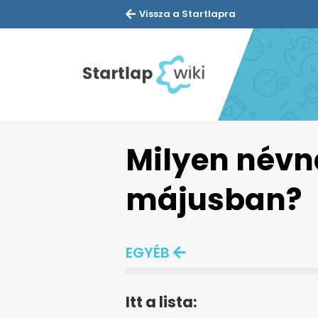
Vissza a Startlapra
Milyen név
májusban?
EGYÉB
Itt a lista: