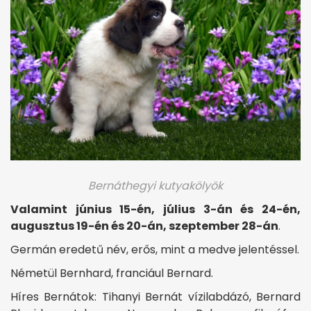
Bernáthegyi kutyakölyök
Valamint június 15-én, július 3-án és 24-én,
augusztus 19-én és 20-án, szeptember 28-án
.
Germán eredetű név, erős, mint a medve jelentéssel.
Németül Bernhard, franciául Bernard.
Híres Bernátok: Tihanyi Bernát vízilabdázó, Bernard