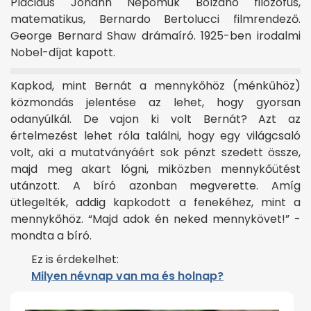
Placidus Johann Nepomuk Bolzano filozófus,
matematikus, Bernardo Bertolucci filmrendező.
George Bernard Shaw drámaíró. 1925-ben irodalmi
Nobel-díjat kapott.
Kapkod, mint Bernát a mennykőhöz (ménkűhöz)
közmondás jelentése az lehet, hogy gyorsan
odanyúlkál. De vajon ki volt Bernát? Azt az
értelmezést lehet róla találni, hogy egy világcsaló
volt, aki a mutatványáért sok pénzt szedett össze,
majd meg akart lógni, miközben mennykőütést
utánzott. A bíró azonban megverette. Amíg
ütlegelték, addig kapkodott a fenekéhez, mint a
mennykőhöz. “Majd adok én neked mennykövet!” -
mondta a bíró.
Ez is érdekelhet:
Milyen névnap van ma és holnap?