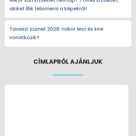
Mikor van Erzsébet névnap? 7 híres Erzsébet,
akiket illik felismerni a képekről!
Tavaszi szünet 2026: mikor lesz és kire
vonatkozik?
CÍMLAPRÓL AJÁNLJUK