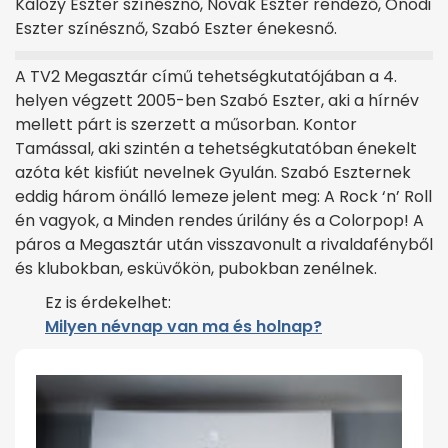
Kálózy Eszter színésznő, Novák Eszter rendező, Ónodi
Eszter színésznő, Szabó Eszter énekesnő.
A TV2 Megasztár című tehetségkutatójában a 4.
helyen végzett 2005-ben Szabó Eszter, aki a hírnév
mellett párt is szerzett a műsorban. Kontor
Tamással, aki szintén a tehetségkutatóban énekelt
azóta két kisfiút nevelnek Gyulán. Szabó Eszternek
eddig három önálló lemeze jelent meg: A Rock ‘n’ Roll
én vagyok, a Minden rendes úrilány és a Colorpop! A
páros a Megasztár után visszavonult a rivaldafényből
és klubokban, esküvőkön, pubokban zenélnek.
Ez is érdekelhet:
Milyen névnap van ma és holnap?