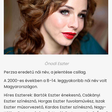
Ónodi Eszter
Perzsa eredetű női név, a jelentése csillag.
A 2000-es években a 8–14. leggyakoribb női név volt
Magyarországon.
Híres Eszterek: Bartók Eszter énekesnő, Csákányi
Eszter színésznő, Horgas Eszter fuvolaművész, Iszak
Eszter műsorvezető, Kardos Eszter színésznő, Nagy-