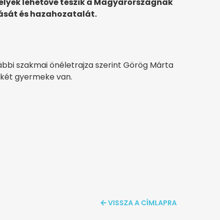
elyek lehetővé teszik a Magyarországnak
tását és hazahozatalát.
bi szakmai önéletrajza szerint Görög Márta
, két gyermeke van.
VISSZA A CÍMLAPRA