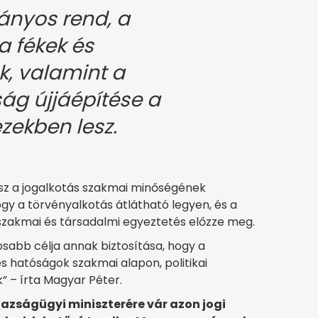
ányos rend, a
a fékek és
k, valamint a
ág újjáépítése a
zekben lesz.
esz a jogalkotás szakmai minőségének
ogy a törvényalkotás átlátható legyen, és a
szakmai és társadalmi egyeztetés előzze meg.
osabb célja annak biztosítása, hogy a
s hatóságok szakmai alapon, politikai
 – írta Magyar Péter.
azságügyi miniszterére vár azon jogi