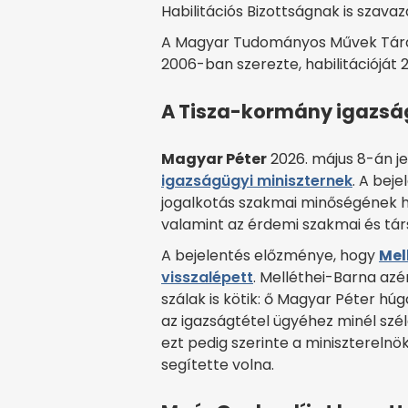
Habilitációs Bizottságnak is szavaza
A Magyar Tudományos Művek Tára
2006-ban szerezte, habilitációját
A Tisza-kormány igazságü
Magyar Péter
2026. május 8-án j
igazságügyi miniszternek
. A beje
jogalkotás szakmai minőségének he
valamint az érdemi szakmai és tá
A bejelentés előzménye, hogy
Mel
visszalépett
. Melléthei-Barna azé
szálak is kötik: ő Magyar Péter hú
az igazságtétel ügyéhez minél szé
ezt pedig szerinte a miniszterelnö
segítette volna.