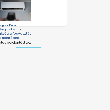
gyar Péter:
lnaptól nincs
ükség a fogyasztás
ökkentésére
ntos bejelentést tett.