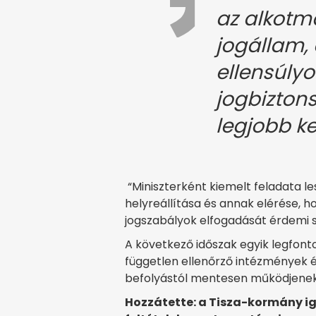
az alkotm
jogállam, 
ellensúlyo
jogbiztons
legjobb ke
“Miniszterként kiemelt feladata l
helyreállítása és annak elérése, h
jogszabályok elfogadását érdemi 
A következő időszak egyik legfont
független ellenőrző intézmények é
befolyástól mentesen működjenek”
Hozzátette: a Tisza-kormány ig