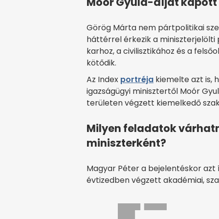
Moór Gyula-díjat kapott
Görög Márta nem pártpolitikai s
háttérrel érkezik a miniszterjelölti
karhoz, a civilisztikához és a fe
kötődik.
Az Index
portréja
kiemelte azt is, 
igazságügyi minisztertől Moór Gyul
területen végzett kiemelkedő sz
Milyen feladatok várhat
miniszterként?
Magyar Péter a bejelentéskor azt í
évtizedben végzett akadémiai, sza