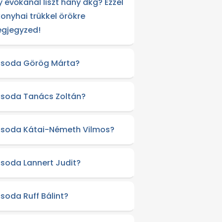
y evőkanál liszt hány dkg? Ezzel
konyhai trükkel örökre
gjegyzed!
csoda Görög Márta?
csoda Tanács Zoltán?
csoda Kátai-Németh Vilmos?
csoda Lannert Judit?
csoda Ruff Bálint?