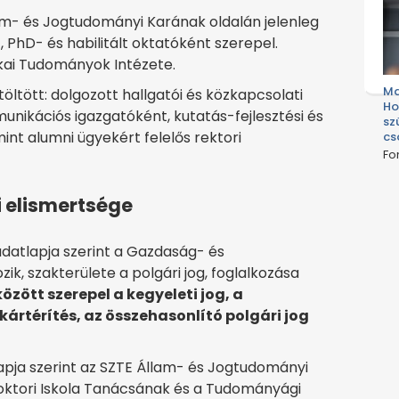
- és Jogtudományi Karának oldalán jelenleg
 PhD- és habilitált oktatóként szerepel.
ikai Tudományok Intézete.
Ma
öltött: dolgozott hallgatói és közkapcsolati
Ho
nikációs igazgatóként, kutatás-fejlesztési és
sz
int alumni ügyekért felelős rektori
cs
Fo
 elismertsége
datlapja szerint a Gazdaság- és
k, szakterülete a polgári jog, foglalkozása
özött szerepel a kegyeleti jog, a
ártérítés, az összehasonlító polgári jog
apja szerint az SZTE Állam- és Jogtudományi
 Doktori Iskola Tanácsának és a Tudományági