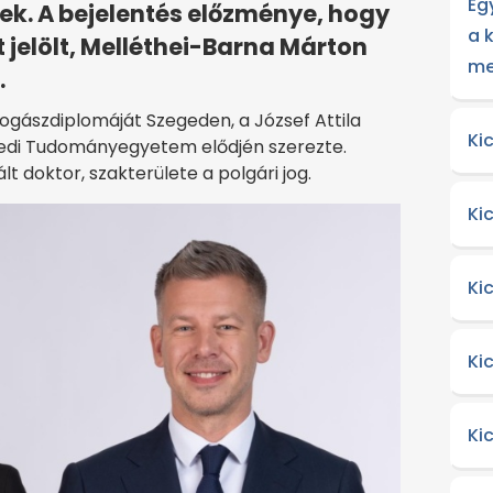
Eg
ek. A bejelentés előzménye, hogy
a 
jelölt, Melléthei-Barna Márton
me
.
ogászdiplomáját Szegeden, a József Attila
Ki
di Tudományegyetem elődjén szerezte.
t doktor, szakterülete a polgári jog.
Ki
Ki
Ki
Ki