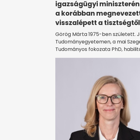
igazságügyi miniszterén
a korábban megnevezett 
visszalépett a tisztségtől
Görög Márta 1975-ben született. J
Tudományegyetemen, a mai Szege
Tudományos fokozata PhD, habilitál