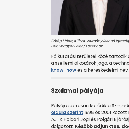
Görög Márta, a Tisza-kormány leendő igazságüg
Fotó: Magyar Péter / Facebook
Fő kutatási területei közé tartozik
a szellemi alkotások joga, a techn
know-how
és a kereskedelmi név.
Szakmai pályája
Pályája szorosan kötődik a Szeg
oldala szerint
1998 és 2001 között
ÁJTK Polgári Jogi és Polgári Eljár
dolgozott.
Később adjunktus, doc