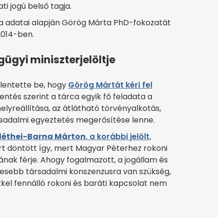
ti jogú belső tagja.
 adatai alapján Görög Márta PhD-fokozatát
 2014-ben.
gyi miniszterjelöltje
elentette be, hogy
Görög Mártát kéri fel
lentés szerint a tárca egyik fő feladata a
lyreállítása, az átlátható törvényalkotás,
rsadalmi egyeztetés megerősítése lenne.
léthei-Barna Márton
, a korábbi jelölt,
rt döntött így, mert Magyar Péterhez rokoni
gának férje. Ahogy fogalmazott, a jogállam és
lesebb társadalmi konszenzusra van szükség,
kkel fennálló rokoni és baráti kapcsolat nem