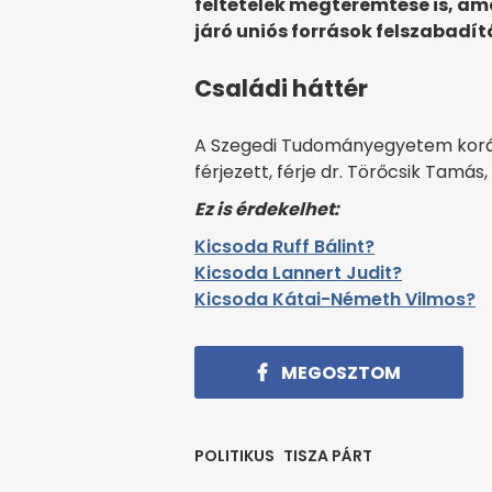
feltételek megteremtése is, am
járó uniós források felszabadí
Családi háttér
A Szegedi Tudományegyetem koráb
férjezett, férje dr. Törőcsik Tamás
Ez is érdekelhet:
Kicsoda Ruff Bálint?
Kicsoda Lannert Judit?
Kicsoda Kátai-Németh Vilmos?
MEGOSZTOM
POLITIKUS
TISZA PÁRT