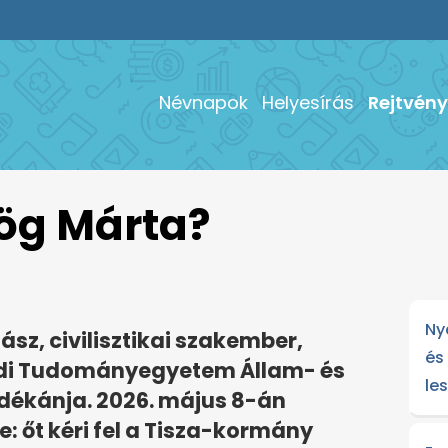
Névnapok
Helyesírás
Rejtvény
ög Márta?
Ny
z, civilisztikai szakember,
és
edi Tudományegyetem Állam- és
le
ékánja. 2026. május 8-án
: őt kéri fel a Tisza-kormány