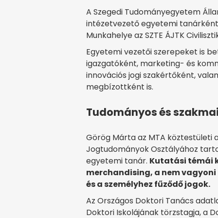
A Szegedi Tudományegyetem Állam
intézetvezető egyetemi tanárként,
Munkahelye az SZTE ÁJTK Civiliszt
Egyetemi vezetői szerepeket is bet
igazgatóként, marketing- és kommu
innovációs jogi szakértőként, valam
megbízottként is.
Tudományos és szakmai
Görög Márta az MTA köztestületi a
Jogtudományok Osztályához tartozi
egyetemi tanár.
Kutatási témái k
merchandising, a nem vagyoni k
és a személyhez fűződő jogok.
Az Országos Doktori Tanács adatl
Doktori Iskolájának törzstagja, a