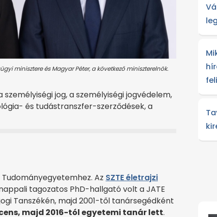
Vá
le
Mi
hír
yi minisztere és Magyar Péter, a következő miniszterelnök.
fe
 a személyiségi jog, a személyiségi jogvédelem,
ológia- és tudástranszfer-szerződések, a
Ta
ki
edi Tudományegyetemhez. Az
SZTE életrajzi
 nappali tagozatos PhD-hallgató volt a JATE
ásjogi Tanszékén, majd 2001-től tanársegédként
ens, majd 2016-tól egyetemi tanár lett
.