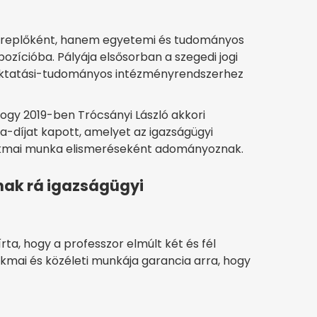
zereplőként, hanem egyetemi és tudományos
 pozícióba. Pályája elsősorban a szegedi jogi
lsőoktatási-tudományos intézményrendszerhez
hogy 2019-ben Trócsányi László akkori
a-díjat kapott, amelyet az igazságügyi
akmai munka elismeréseként adományoznak.
nak rá igazságügyi
rta, hogy a professzor elmúlt két és fél
kmai és közéleti munkája garancia arra, hogy