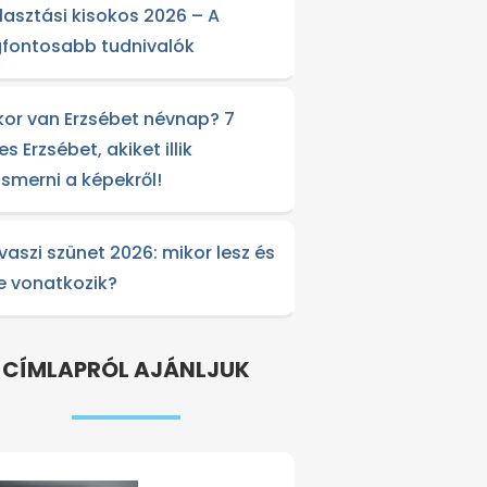
lasztási kisokos 2026 – A
gfontosabb tudnivalók
kor van Erzsébet névnap? 7
es Erzsébet, akiket illik
lismerni a képekről!
vaszi szünet 2026: mikor lesz és
re vonatkozik?
CÍMLAPRÓL AJÁNLJUK