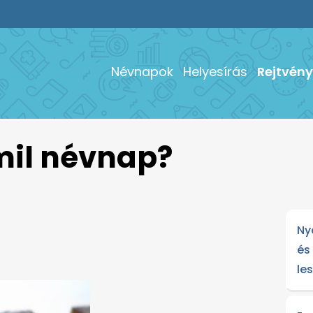
Névnapok
Helyesírás
Rejtvény
mil névnap?
Ny
és
le