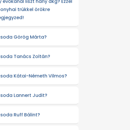
y evőkanál liszt hány dkg? Ezzel
konyhai trükkel örökre
gjegyzed!
csoda Görög Márta?
csoda Tanács Zoltán?
csoda Kátai-Németh Vilmos?
csoda Lannert Judit?
csoda Ruff Bálint?