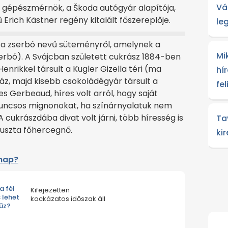
Vá
h gépészmérnök, a Škoda autógyár alapítója,
 Erich Kästner regény kitalált főszereplője.
le
r a zserbó nevű süteményről, amelynek a
Mi
serbó). A Svájcban született cukrász 1884-ben
nrikkel társult a Kugler Gizella téri (ma
hír
z, majd kisebb csokoládégyár társult a
fe
s Gerbeaud, híres volt arról, hogy saját
puncsos mignonokat, ha színárnyalatuk nem
A cukrászdába divat volt járni, több híresség is
Ta
guszta főhercegnő.
ki
lnap?
a fél
Kifejezetten
s lehet
kockázatos időszak áll
űz?
előttünk.