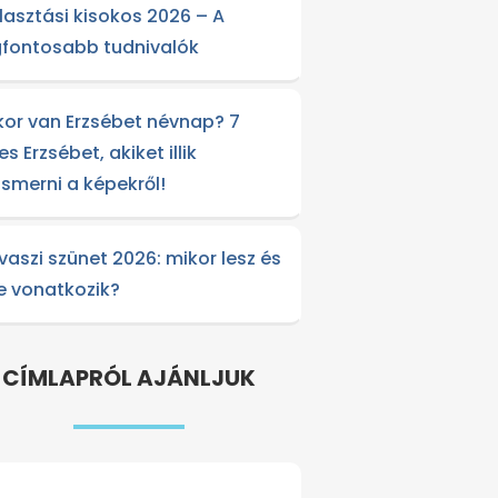
lasztási kisokos 2026 – A
gfontosabb tudnivalók
kor van Erzsébet névnap? 7
es Erzsébet, akiket illik
lismerni a képekről!
vaszi szünet 2026: mikor lesz és
re vonatkozik?
CÍMLAPRÓL AJÁNLJUK