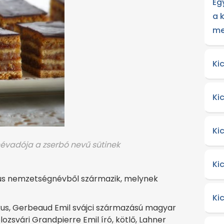
Eg
a 
me
Ki
Ki
Ki
évadója a zserbó nevű sütinek
Ki
lius nemzetségnévből származik, melynek
Ki
tikus, Gerbeaud Emil svájci származású magyar
ozsvári Grandpierre Emil író, kötlő, Lahner