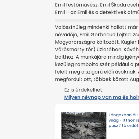
Emil festőművész, Emil Škoda cse
Emil – az Emil és a detektívek című
Valószínűleg mindenki hallott má
névadója, Emil Gerbeaud (ejtsd: z
Magyarországra költözött. Kugler He
Vörösmarty tér) üzletében. Kávéhá
bolthoz. A munkájára mindig igénye
kezűleg rombolta szét például a 
felelt meg a szigorú előírásoknak. 
megfordult ott, többek között Au
Ez is érdekelhet:
Milyen névnap van ma és ho
Lángokban áll 
világ - Itthon i
pusztító erdőt