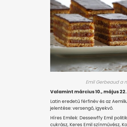
Emil Gerbeaud a n
Valamint március 10., május 22.
Latin eredetű férfinév és az Aemi
jelentése: versengő, igyekvő.
Híres Emilek: Dessewffy Emil poli
cukrász, Keres Emil színművész, Kol