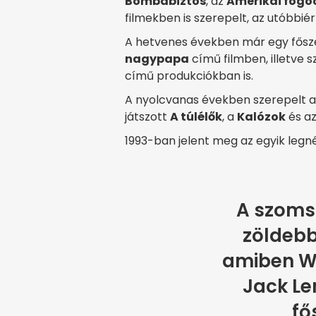
Bombabiztos
, az
Amerikai fogó
filmekben is szerepelt, az utóbbié
A hetvenes években már egy fősz
nagypapa
című filmben, illetve 
című produkciókban is.
A nyolcvanas években szerepelt a 
játszott
A túlélők
, a
Kalózok
és a
1993-ban jelent meg az egyik legn
A szoms
zöldebb
amiben W
Jack L
fő