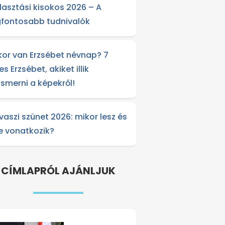
lasztási kisokos 2026 – A
gfontosabb tudnivalók
kor van Erzsébet névnap? 7
es Erzsébet, akiket illik
lismerni a képekről!
vaszi szünet 2026: mikor lesz és
re vonatkozik?
CÍMLAPRÓL AJÁNLJUK