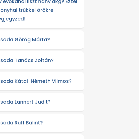
y evőkanál liszt hány dkg? Ezzel
konyhai trükkel örökre
gjegyzed!
csoda Görög Márta?
csoda Tanács Zoltán?
csoda Kátai-Németh Vilmos?
csoda Lannert Judit?
csoda Ruff Bálint?