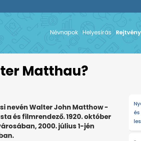
Névnapok
Helyesírás
Rejtvény
ter Matthau?
Ny
ési nevén Walter John Matthow -
és
sta és filmrendező. 1920. október
le
városában, 2000. július 1-jén
mban.