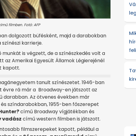
Vá
le
mű filmben. Fotó: AFP
Mi
zban dolgozott büfésként, majd a darabokban
hír
színészi karrierje.
fe
 munkát is végzett, de a színészkedés volt a
att az Amerikai Egyesült Államok Légierejénél
t kapott.
Ta
ki
magánegyetem tanult színészetet. 1946-ban
ét évre rá már a Broadway-en játszott az
 darabban. Az ötvenes években már
 és színdarabokban, 1955-ben főszerepet
 Hunter?
című Broadway vígjátékban és
y vadász
című western filmben is játszott.
tosabb filmszerepeket kapott, például a