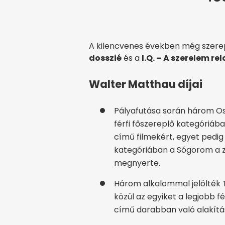
A kilencvenes években még szere
dosszié
és a
I.Q. – A szerelem rel
Walter Matthau díjai
Pályafutása során három Osca
férfi főszereplő kategóriáb
című filmekért, egyet pedig 
kategóriában a Sógorom a z
megnyerte.
Három alkalommal jelölték To
közül az egyiket a legjobb f
című darabban való alakítá