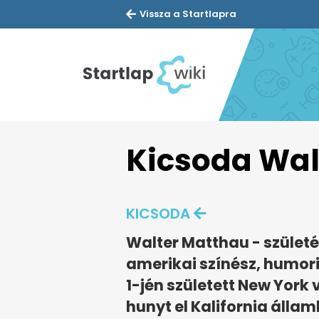
Vissza a Startlapra
Kicsoda Wal
KICSODA
Walter Matthau - szület
amerikai színész, humori
1-jén született New York 
hunyt el Kalifornia álla