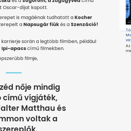
cska
és a
Sógorom, a zugügyvéd
című
rt Oscar-díjat kapott.
erepet is magáénak tudhatott a
Kocher
szerepelt a
Napsugár fiúk
és a
Szenzáció!
Tö
Ma
vi
karrierje során a legtöbb filmben, például
Az
z
Ipi-apacs
című filmekben.
mi
mi
épszerűbb filmje,
zéd nője mindig
 című vígjáték,
alter Matthau és
emmon voltak a
szereplők.