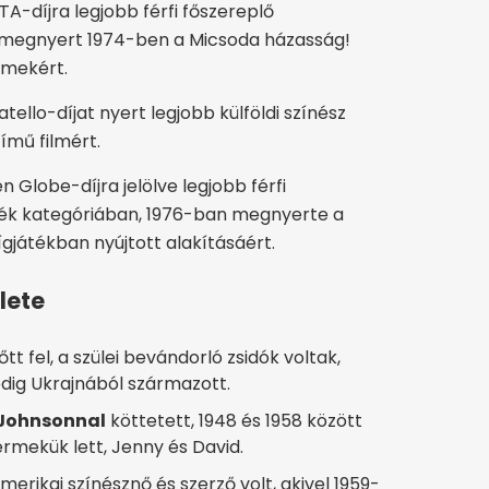
A-díjra legjobb férfi főszereplő
 megnyert 1974-ben a Micsoda házasság!
lmekért.
tello-díjat nyert legjobb külföldi színész
ímű filmért.
 Globe-díjra jelölve legjobb férfi
áték kategóriában, 1976-ban megnyerte a
ígjátékban nyújtott alakításáért.
lete
t fel, a szülei bevándorló zsidók voltak,
edig Ukrajnából származott.
 Johnsonnal
köttetett, 1948 és 1958 között
ermekük lett, Jenny és David.
amerikai színésznő és szerző volt, akivel 1959-