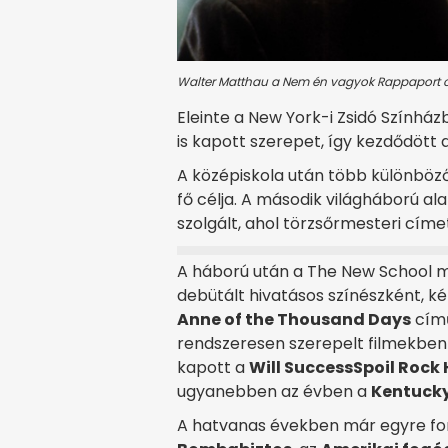
Walter Matthau a Nem én vagyok Rappaport cí
Eleinte a New York-i Zsidó Színhá
is kapott szerepet, így kezdődött a 
A középiskola után több különböző
fő célja. A második világháború al
szolgált, ahol törzsőrmesteri címe
A háború után a The New School 
debütált hivatásos színészként, k
Anne of the Thousand Days
című
rendszeresen szerepelt filmekben
kapott a
Will Success
Spoil Rock
ugyanebben az évben a
Kentuck
A hatvanas években már egyre fon