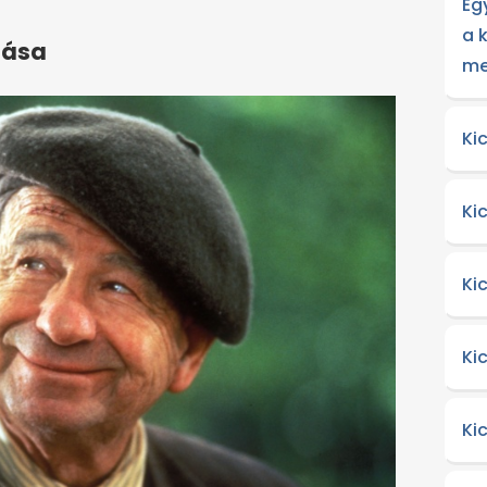
Eg
a 
tása
me
Ki
Ki
Ki
Ki
Ki