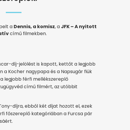
pelt a
Dennis, a komisz
, a
JFK – A nyitott
atív
című filmekben.
r-díj-jelölést is kapott, kettőt a legjobb
an a Kocher nagypapa és a Napsugár fiúk
a legjobb férfi mellékszereplő
ugügyvéd című filmért, az utóbbit
ny-díjra, ebből két díjat hozott el, ezek
érfi főszereplő kategóriában a Furcsa pár
sáért.