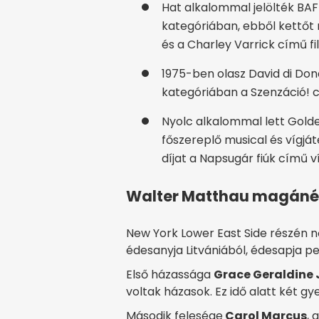
Hat alkalommal jelölték BAFT
kategóriában, ebből kettőt
és a Charley Varrick című fi
1975-ben olasz David di Dona
kategóriában a Szenzáció! c
Nyolc alkalommal lett Golden
főszereplő musical és vígj
díjat a Napsugár fiúk című v
Walter Matthau magáné
New York Lower East Side részén nőt
édesanyja Litvániából, édesapja p
Első házassága
Grace Geraldine
voltak házasok. Ez idő alatt két gy
Második felesége
Carol Marcus
, 