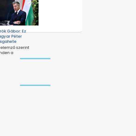
rök Gábor: Ez
gyar Péter
zsgahete
 elemző szerint
nden a
niszterelnökről szól.