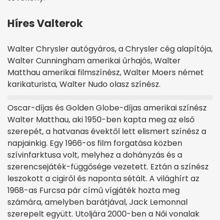
Híres Valterok
Walter Chrysler autógyáros, a Chrysler cég alapítója,
Walter Cunningham amerikai űrhajós, Walter
Matthau amerikai filmszínész, Walter Moers német
karikaturista, Walter Nudo olasz színész.
Oscar-díjas és Golden Globe-díjas amerikai színész
Walter Matthau, aki 1950-ben kapta meg az első
szerepét, a hatvanas évektől lett elismert színész a
napjainkig. Egy 1966-os film forgatása közben
szívinfarktusa volt, melyhez a dohányzás és a
szerencsejáték-függősége vezetett. Eztán a színész
leszokott a cigiről és naponta sétált. A világhírt az
1968-as Furcsa pár című vígjáték hozta meg
számára, amelyben barátjával, Jack Lemonnal
szerepelt együtt. Utoljára 2000-ben a Női vonalak