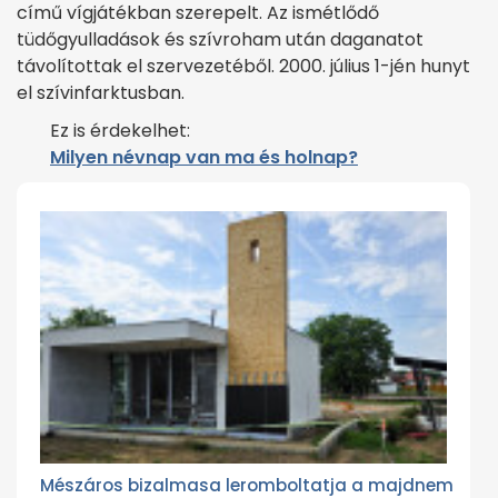
című vígjátékban szerepelt. Az ismétlődő
tüdőgyulladások és szívroham után daganatot
távolítottak el szervezetéből. 2000. július 1-jén hunyt
el szívinfarktusban.
Ez is érdekelhet:
Milyen névnap van ma és holnap?
Mészáros bizalmasa leromboltatja a majdnem