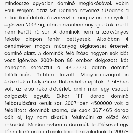
mindössze egyetlen dominó meglökésével. Robin
Paul Weijers, azaz Mr. Dominó nevéhez fűződnek a
rekordkísérletek, ő szervezte meg az eseményeket
egészen 2009-ig, utána azonban anyagi okok miatt
nem került rá sor. A dominók nem a szokványos
fekete alapon fehér pettyesek. Általában 4
centiméter magas műanyag téglatestet értenek
dominó alatt. A dominók felállítása nagyon sok időt
vesz igénybe. 2009-ben 89 ember dolgozott két
hónapon keresztül a 4800000 darab dominó
felállításán. Többek között Magyarországról is
érkeztek a helyszínre, Hollandiába építők. 1974-ben
volt az első rekordkísérlet, amin már egy csapat
dolgozott együtt. Ekkor 11111 darab dominó
felborulására került sor. 2007-ben 4500000 volt a
felállított dominók száma, de csak 3671465 darab
dőlt el, így nem sikerült felülmúlni az előző évi
rekordot. Minden évben a dominók ledőlésével egy
téma köré csoportosuló képek rajzolódnak ki. 2007-