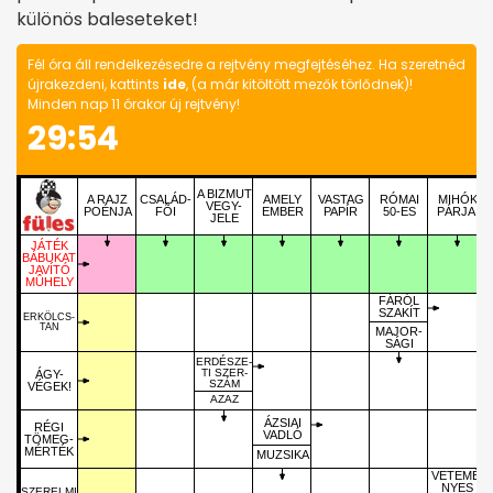
különös baleseteket!
Fél óra áll rendelkezésedre a rejtvény megfejtéséhez. Ha szeretnéd
újrakezdeni, kattints
ide
, (a már kitöltött mezők törlődnek)!
Minden nap 11 órakor új rejtvény!
29:54
A BIZMUT
A RAJZ
CSALÁD-
AMELY
VASTAG
RÓMAI
MIHÓK
VEGY-
POÉNJA
FÕI
EMBER
PAPÍR
50-ES
PÁRJA!
JELE
JÁTÉK
BÁBUKAT
JAVÍTÓ
MÛHELY
FÁRÓL
SZAKÍT
ERKÖLCS-
TAN
MAJOR-
SÁGI
ERDÉSZE-
TI SZER-
ÁGY-
SZÁM
VÉGEK!
AZAZ
ÁZSIAI
RÉGI
VADLÓ
TÖMEG-
MÉRTÉK
MUZSIKA
VETEMÉ-
NYES
SZERELMI