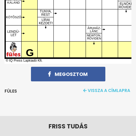
KALAND
ELNÖKI,
RÖVIDEN
TUNYA,
REST
KÖTÕSZÓ
LÍRAI
KEZDET!
ÁRUHÁZ-
LÁNC
LENDÜ-
LET
NEWTON,
RÖVIDEN
G
© IQ Press Lapkiadó Kft.
MEGOSZTOM
VISSZA A CÍMLAPRA
FÜLES
FRISS TUDÁS