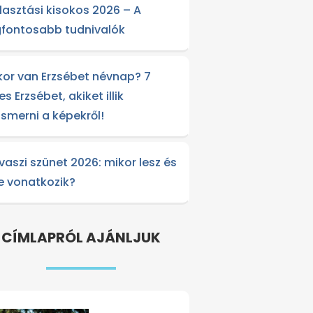
lasztási kisokos 2026 – A
gfontosabb tudnivalók
kor van Erzsébet névnap? 7
es Erzsébet, akiket illik
lismerni a képekről!
vaszi szünet 2026: mikor lesz és
re vonatkozik?
CÍMLAPRÓL AJÁNLJUK