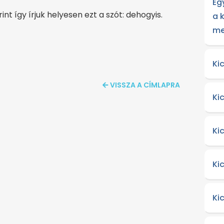
Eg
nt így írjuk helyesen ezt a szót: dehogyis.
a 
me
Ki
VISSZA A CÍMLAPRA
Ki
Ki
Ki
Ki