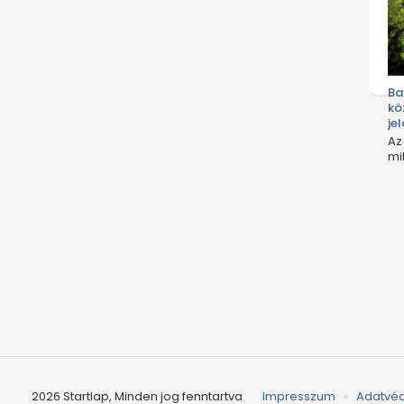
Ba
kö
jel
Az
mi
me
2026 Startlap, Minden jog fenntartva
Impresszum
Adatvé