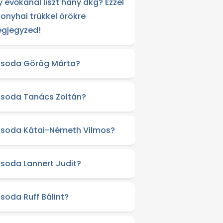
y evőkanál liszt hány dkg? Ezzel
konyhai trükkel örökre
gjegyzed!
csoda Görög Márta?
csoda Tanács Zoltán?
csoda Kátai-Németh Vilmos?
csoda Lannert Judit?
csoda Ruff Bálint?