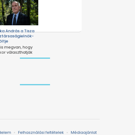
ka András a Tisza
ztársaságielnök-
öltje
 is megvan, hogy
kor választhatják
g.
delem
Felhasználási feltételek
Médiaajánlat