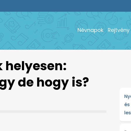
Névnapok
Rejtvény
k helyesen:
gy de hogy is?
Ny
és
le