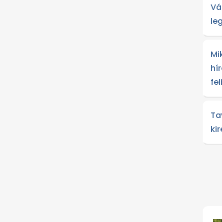
Vá
le
Mi
hír
fe
Ta
ki