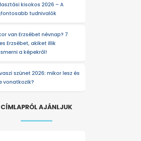
lasztási kisokos 2026 – A
gfontosabb tudnivalók
kor van Erzsébet névnap? 7
es Erzsébet, akiket illik
lismerni a képekről!
vaszi szünet 2026: mikor lesz és
re vonatkozik?
CÍMLAPRÓL AJÁNLJUK