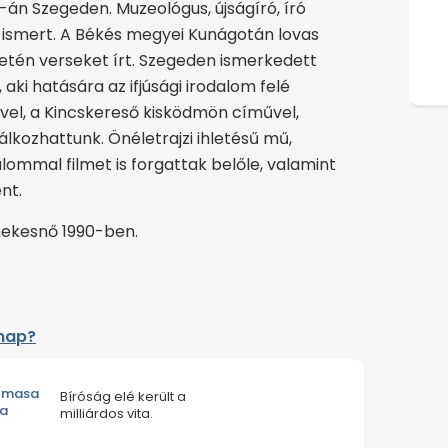
-án Szegeden. Muzeológus, újságíró, író
is ismert. A Békés megyei Kunágotán lovas
zdetén verseket írt. Szegeden ismerkedett
aki hatására az ifjúsági irodalom felé
ével, a Kincskereső kisködmön cíművel,
lkozhattunk. Önéletrajzi ihletésű mű,
alommal filmet is forgattak belőle, valamint
ent.
énekesnő 1990-ben.
lnap?
almasa
Bíróság elé került a
 a
milliárdos vita.