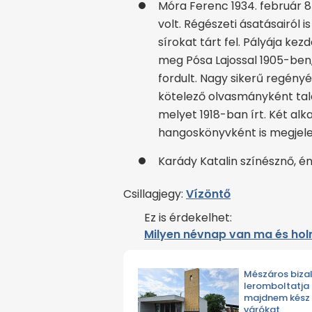
Móra Ferenc 1934. február 8
volt. Régészeti ásatásairól 
sírokat tárt fel. Pályája ke
meg Pósa Lajossal 1905-ben, 
fordult. Nagy sikerű regény
kötelező olvasmányként talá
melyet 1918-ban írt. Két alk
hangoskönyvként is megjel
Karády Katalin színésznő, 
Csillagjegy:
Vízöntő
Ez is érdekelhet:
Milyen névnap van ma és ho
Mészáros biz
leromboltatja
majdnem kész
várókat