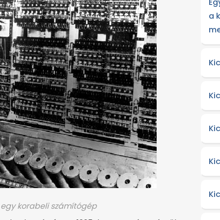
Eg
a 
me
Ki
Ki
Ki
Ki
Ki
egy korabeli számítógép