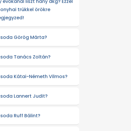
y evőkanál liszt hány dkg? Ezzel
konyhai trükkel örökre
gjegyzed!
csoda Görög Márta?
csoda Tanács Zoltán?
csoda Kátai-Németh Vilmos?
csoda Lannert Judit?
csoda Ruff Bálint?