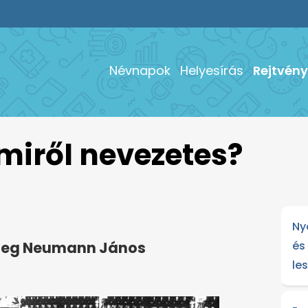
Névnapok
Helyesírás
Rejtvény
 miről nevezetes?
Ny
és
 meg Neumann János
le