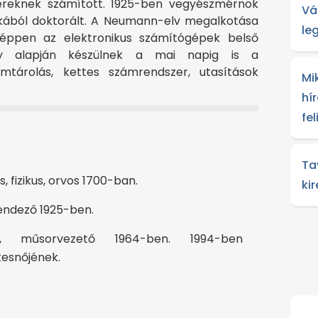
ereknek számított. 1925-ben vegyészmérnök
Vá
kából doktorált. A Neumann-elv megalkotása
le
képpen az elektronikus számítógépek belső
ly alapján készülnek a mai napig is a
mtárolás, kettes számrendszer, utasítások
Mi
hír
fe
Ta
, fizikus, orvos 1700-ban.
ki
endező 1925-ben.
, műsorvezető 1964-ben. 1994-ben
esnőjének.