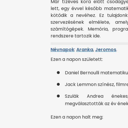
Már tízéves kora előtt csodagy
lett, egy évvel később matemati
kötődik a nevéhez. Ez tulajdon
szervezésének elmélete, ame
számítógépek. Memória, progra
rendszere tartozik ide.
Névnapok
:
Aranka
,
Jeromos
.
Ezen a napon született:
Daniel Bernoulli matematikus
Jack Lemmon színész, filmr
Szulák Andrea énekes
megválasztották az év ének
Ezen a napon halt meg: