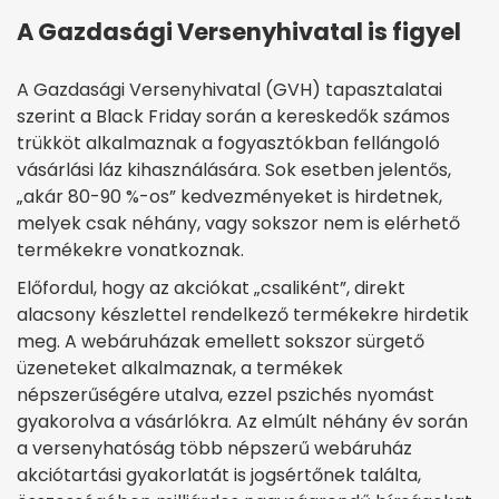
A Gazdasági Versenyhivatal is figyel
A Gazdasági Versenyhivatal (GVH) tapasztalatai
szerint a Black Friday során a kereskedők számos
trükköt alkalmaznak a fogyasztókban fellángoló
vásárlási láz kihasználására. Sok esetben jelentős,
„akár 80-90 %-os” kedvezményeket is hirdetnek,
melyek csak néhány, vagy sokszor nem is elérhető
termékekre vonatkoznak.
Előfordul, hogy az akciókat „csaliként”, direkt
alacsony készlettel rendelkező termékekre hirdetik
meg. A webáruházak emellett sokszor sürgető
üzeneteket alkalmaznak, a termékek
népszerűségére utalva, ezzel pszichés nyomást
gyakorolva a vásárlókra. Az elmúlt néhány év során
a versenyhatóság több népszerű webáruház
akciótartási gyakorlatát is jogsértőnek találta,