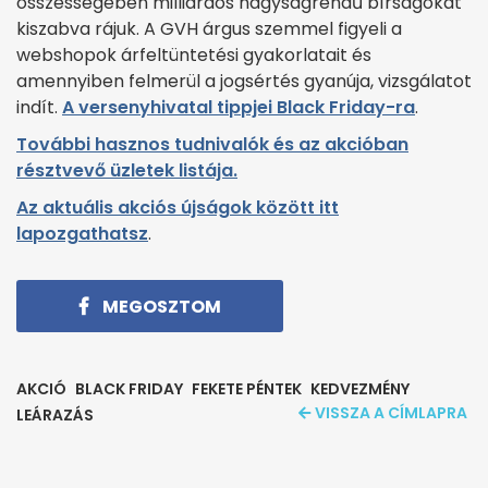
összességében milliárdos nagyságrendű bírságokat
kiszabva rájuk. A GVH árgus szemmel figyeli a
webshopok árfeltüntetési gyakorlatait és
amennyiben felmerül a jogsértés gyanúja, vizsgálatot
indít.
A versenyhivatal tippjei Black Friday-ra
.
További hasznos tudnivalók és az akcióban
résztvevő üzletek listája.
Az aktuális akciós újságok között itt
lapozgathatsz
.
MEGOSZTOM
AKCIÓ
BLACK FRIDAY
FEKETE PÉNTEK
KEDVEZMÉNY
VISSZA A CÍMLAPRA
LEÁRAZÁS