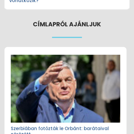
vonatkozik?
CÍMLAPRÓL AJÁNLJUK
Szerbiában fotózták le Orbánt: barátaival