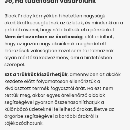
Jó, ha tudatosan vásárolunk
Black Friday környékén hihetetlen nagyságú
akciókkal kecsegtetnek az üzletek, és mindenki arra
próbál rávenni, hogy nála költsük el a pénzünket.
Nem árt azonban az óvatosság
: előfordulhat,
hogy az igazán nagy akcióknak meghirdetett
leárazások valóságban közel sem tartalmaznak
olyan mértékű kedvezmény, ami a hirdetésben
szerepel.
Ezt a trükköt kiszűrhetjük
, amennyiben az akciók
kezdete előtt folyamatosan ellenőrizzük a
kiválasztott termék fogyasztói árát. Ha ezt nem
tettük meg, akkor egyes árellenőrző oldalak
segítségével gyorsan összehasonlíthatjuk a
különböző üzleteknél fellelhető árakat, illetve az
árgörbe segítségével a korábbi árakról is
tájékozódhatunk.