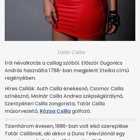
Tatár Csilla
Írói névalkotás a csillag szóból. Először Dugonics
András használta 1788-ban megjelent Etelka című
regényében.
Híres Csillák: Auth Csilla énekesnő, Csomor Csilla
színésznő, Molnár Csilla Andrea szépségkirálynő,
Szentpéteri Csilla zongorista, Tatár Csilla
műsorvezető,
Rózsa Csilla
golfozó.
Tizenhárom évesen, 1996-ban volt első szereplése
Tatár Csillának, aki akkor a Duna Televíziónál egy