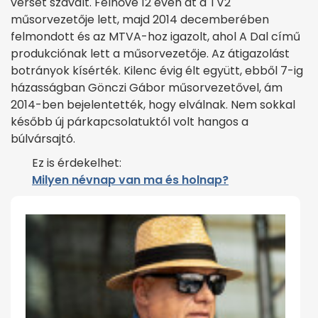
verset szavalt. Felnőve 12 éven át a TV2
műsorvezetője lett, majd 2014 decemberében
felmondott és az MTVA-hoz igazolt, ahol A Dal című
produkciónak lett a műsorvezetője. Az átigazolást
botrányok kísérték. Kilenc évig élt együtt, ebből 7-ig
házasságban Gönczi Gábor műsorvezetővel, ám
2014-ben bejelentették, hogy elválnak. Nem sokkal
később új párkapcsolatuktól volt hangos a
búlvársajtó.
Ez is érdekelhet:
Milyen névnap van ma és holnap?