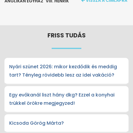
VISSZA A CÍMLAPRA
ANGLIKÁN EGYHÁZ
VIII. HENRIK
FRISS TUDÁS
Nyári szünet 2026: mikor kezdődik és meddig
tart? Tényleg rövidebb lesz az idei vakáció?
Egy evőkanál liszt hány dkg? Ezzel a konyhai
trükkel örökre megjegyzed!
Kicsoda Görög Márta?