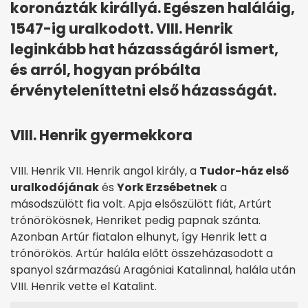
koronázták királlyá. Egészen haláláig,
1547-ig uralkodott. VIII. Henrik
leginkább hat házasságáról ismert,
és arról, hogyan próbálta
érvényteleníttetni első házasságát.
VIII. Henrik gyermekkora
VIII. Henrik VII. Henrik angol király, a
Tudor-ház első
uralkodójának
és
York Erzsébetnek
a
másodszülött fia volt. Apja elsőszülött fiát, Artúrt
trónörökösnek, Henriket pedig papnak szánta.
Azonban Artúr fiatalon elhunyt, így Henrik lett a
trónörökös. Artúr halála előtt összeházasodott a
spanyol származású Aragóniai Katalinnal, halála után
VIII. Henrik vette el Katalint.