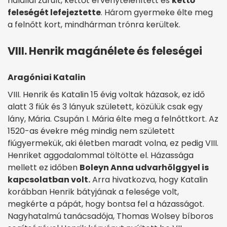
halállal zárult, kettőt érvénytelenített és
kettő
feleségét lefejeztette
. Három gyermeke élte meg
a felnőtt kort, mindhárman trónra kerültek.
VIII. Henrik magánélete és feleségei
Aragóniai Katalin
VIII. Henrik és Katalin 15 évig voltak házasok, ez idő
alatt 3 fiúk és 3 lányuk született, közülük csak egy
lány, Mária. Csupán I. Mária élte meg a felnőttkort. Az
1520-as évekre még mindig nem született
fiúgyermekük, aki életben maradt volna, ez pedig VIII.
Henriket aggodalommal töltötte el. Házassága
mellett ez időben
Boleyn Anna udvarhölggyel is
kapcsolatban volt.
Arra hivatkozva, hogy Katalin
korábban Henrik bátyjának a felesége volt,
megkérte a pápát, hogy bontsa fel a házasságot.
Nagyhatalmú tanácsadója, Thomas Wolsey bíboros