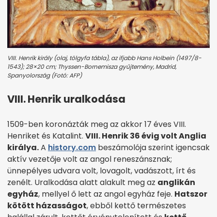
VIII. Henrik király (olaj, tölgyfa tábla), az ifjabb Hans Holbein (1497/8-
1543); 28×20 cm; Thyssen-Bornemisza gyűjtemény, Madrid,
Spanyolország (Fotó: AFP)
VIII. Henrik uralkodása
1509-ben koronázták meg az akkor 17 éves VIII.
Henriket és Katalint.
VIII. Henrik 36 évig volt Anglia
királya.
A
history.com
beszámolója szerint igencsak
aktív vezetője volt az angol reneszánsznak;
ünnepélyes udvara volt, lovagolt, vadászott, írt és
zenélt. Uralkodása alatt alakult meg az
anglikán
egyház
, mellyel ő lett az angol egyház feje.
Hatszor
kötött házasságot
, ebből kettő természetes