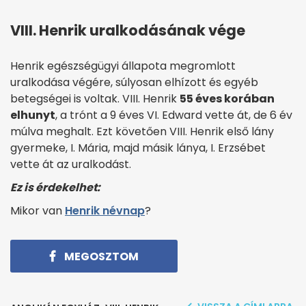
VIII. Henrik uralkodásának vége
Henrik egészségügyi állapota megromlott
uralkodása végére, súlyosan elhízott és egyéb
betegségei is voltak. VIII. Henrik
55 éves korában
elhunyt
, a trónt a 9 éves VI. Edward vette át, de 6 év
múlva meghalt. Ezt követően VIII. Henrik első lány
gyermeke, I. Mária, majd másik lánya, I. Erzsébet
vette át az uralkodást.
Ez is érdekelhet:
Mikor van
Henrik névnap
?
MEGOSZTOM