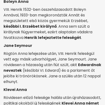
Boleyn Anna
VIII. Henrik 1532-ben összeházasodott Boleyn
Annával, 1933-ban megkoronázták Annát és
megszületett első közös gyermekük Erzsébet,
későbbi I. Erzsébet királynő
. Anna sem szült a
királynak fiúgyermeket, ezért alaptalan vádakra
hivatkozva
Henrik lefejeztette feleségét
.
Jane Seymour
Rögtön Anna lefejezése után, VIII. Henrik feleségül
vett egy másik udvarhölgyet, Jane Seymourt. Jane
rövidesen a házasság után fiút szült, akit
Edwardnak
neveztek
(későbbi VI. Edward) és a parlament őt
jelölte ki trónörökösnek. Jane a szülés után 12 nappal
elhunyt.
Klevei Anna
Rövidesen előző felesége halála után újraházasodott,
politikai okokból új feleségének
Klevei Anna német