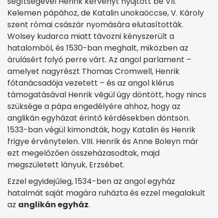
segítségével Henrik kérvényt nyújtott be VII.
Kelemen pápához, de Katalin unokaöccse, V. Károly
szent római császár nyomására elutasították.
Wolsey kudarca miatt távozni kényszerült a
hatalomból, és 1530-ban meghalt, miközben az
árulásért folyó perre várt. Az angol parlament –
amelyet nagyrészt Thomas Cromwell, Henrik
főtanácsadója vezetett – és az angol klérus
támogatásával Henrik végül úgy döntött, hogy nincs
szüksége a pápa engedélyére ahhoz, hogy az
anglikán egyházat érintő kérdésekben döntsön.
1533-ban végül kimondták, hogy Katalin és Henrik
frigye érvénytelen. VIII. Henrik és Anne Boleyn már
ezt megelőzően összeházasodtak, majd
megszületett lányuk, Erzsébet.
Ezzel egyidejűleg, 1534-ben az angol egyház
hatalmát saját magára ruházta és ezzel megalakult
az
anglikán egyház
.