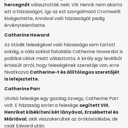
hercegnőt
választották neki. VIII. Henrik nem akarta
ezt a házasságot, így az ezt szorgalmazó Cromwellt
kivégeztette, Annával való házasságát pedig
érvénytelenítette.
Catherine Howard
Az ötödik feleségével való házassága sem tartott
sokáig, a nála sokkal fiatalabb Catherine Howardot is
politikai célok miatt választotta. A király egy levélből
értesült arról, hogy feleségének szeretője van, erre
hivatkozva
Catherine-t és állítólagos szeretőjét
is lefejeztette.
Catherine Parr
Utolsó felesége egy gazdag özvegy, Catherine Parr
volt. E házasság során a felesége
segített VIII.
Henriket kibékíteni két lányával, Erzsébettel és
Máriával
, akik visszakerültek az örökösödésbe, de
csak Edward után.