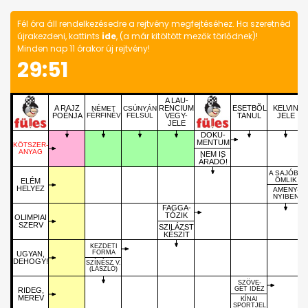
Fél óra áll rendelkezésedre a rejtvény megfejtéséhez. Ha szeretnéd
újrakezdeni, kattints
ide
, (a már kitöltött mezők törlődnek)!
Minden nap 11 órakor új rejtvény!
29:51
A LAU-
A RAJZ
RENCIUM
ESETBÕL
KELVIN
NÉMET
CSÚNYÁN
POÉNJA
FÉRFINÉV
FELSÜL
VEGY-
TANUL
JELE
JELE
DOKU-
MENTUM
KÖTSZER-
ANYAG
NEM IS
ÁRADÓ!
A SAJÓBA
ÖMLIK
ELÉM
HELYEZ
AMENY-
NYIBEN
FAGGA-
TÓZIK
OLIMPIAI
SZERV
SZILÁZST
KÉSZÍT
KEZDETI
FORMA
UGYAN,
DEHOGY!
SZÍNÉSZ V.
(LÁSZLÓ)
SZÖVE-
GET IDÉZ
RIDEG,
MEREV
KÍNAI
SPORTJEL