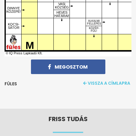
VASI
KÖZSÉG
DINNYE
KÖZEPE!
HEVES
HATÁRAI!
ALKALMI
FELLÉPÉS
KOCSI-
SÁTOR
KÖZÉP-
FÜL!
M
© IQ Press Lapkiadó Kft.
MEGOSZTOM
VISSZA A CÍMLAPRA
FÜLES
FRISS TUDÁS