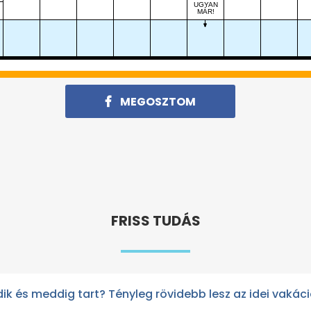
UGYAN
MÁR!
MEGOSZTOM
FRISS TUDÁS
ik és meddig tart? Tényleg rövidebb lesz az idei vakác