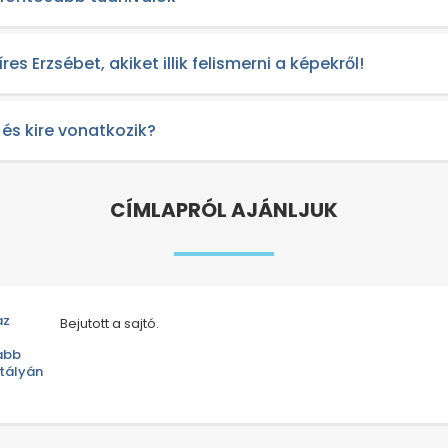
es Erzsébet, akiket illik felismerni a képekről!
 és kire vonatkozik?
CÍMLAPRÓL AJÁNLJUK
az
Bejutott a sajtó.
abb
ztályán