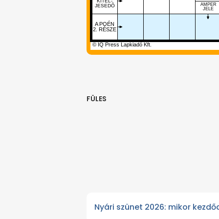
KITEL-
AMPER
JESEDÕ
JELE
A POÉN
2. RÉSZE
© IQ Press Lapkiadó Kft.
FÜLES
Nyári szünet 2026: mikor kezdőd