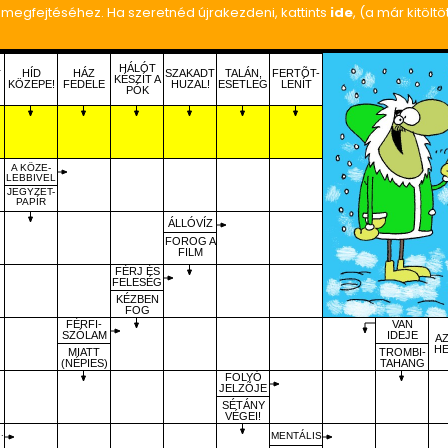
y megfejtéséhez. Ha szeretnéd újrakezdeni, kattints
ide
, (a már kitölt
HÁLÓT
-
HÍD
HÁZ
SZAKADT
TALÁN,
FERTÕT-
KÉSZÍT A
KÖZEPE!
FEDELE
HUZAL!
ESETLEG
LENÍT
PÓK
A KÖZE-
LEBBIVEL
JEGYZET-
PAPÍR
ÁLLÓVÍZ
FOROG A
FILM
FÉRJ ÉS
FELESÉG
KÉZBEN
FOG
FÉRFI-
VAN
SZÓLAM
IDEJE
A
HE
MIATT
TROMBI-
(NÉPIES)
TAHANG
FOLYÓ
JELZÕJE
SÉTÁNY
VÉGEI!
.
MENTÁLIS