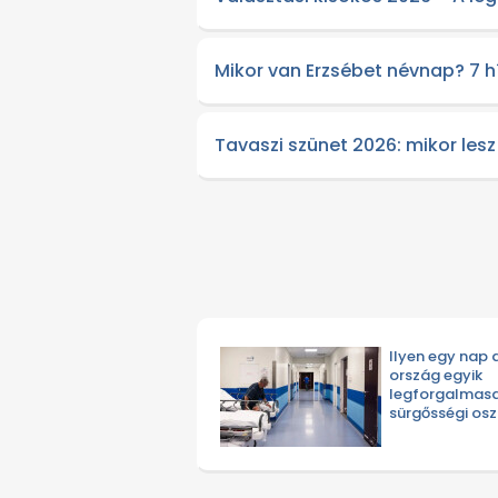
Mikor van Erzsébet névnap? 7 hír
Tavaszi szünet 2026: mikor lesz
Ilyen egy nap 
ország egyik
legforgalmas
sürgősségi os