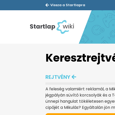
Vissza a Startlapra
Keresztrejtv
REJTVÉNY
A feleség valamiért reklamál, a M
jégpályán süvítő korcsolyák és a 
ünnepi hangulat tökéletesen egyesü
cipőjét a Mikulás? Egyáltalán jön 