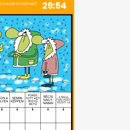
29:54
ött mezők törlődnek)!
FORDÍ-
BÉCSI
A BALA-
ZON A
SEMMI-
TOTT KÉT-
NAGY-
TON VIZÉT
LYEN
KÉPPEN!
JEGYÛ
VEZETI LE
MAMA!
BETÛ