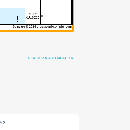
AUTÓ
!
KÜLSEJE!
Software © 2014
crossword-compiler.com
VISSZA A CÍMLAPRA
ió?