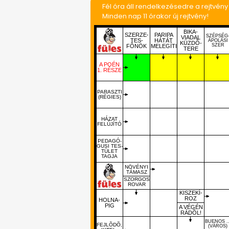
Fél óra áll rendelkezésedre a rejtvén
Minden nap 11 órakor új rejtvény!
BIKA-
SZERZE-
PARIPA
SZÉPSÉG
VIADAL
TES-
HÁTÁT
ÁPOLÁSI
KÜZDÕ-
SZER
FÕNÖK
MELEGÍTI
TERE
A POÉN
1. RÉSZE
PARASZTI
(RÉGIES)
HÁZAT
FELÚJÍTÓ
PEDAGÓ-
GUSI TES-
TÜLET
TAGJA
NÖVÉNYI
TÁMASZ
SZORGOS
ROVAR
KISZEKÍ-
ROZ
HOLNA-
PIG
A VÉGÉN
RÁDÕL!
BUENOS ..
FEJLÕDÕ,
(VÁROS)