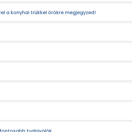
zel a konyhai trükkel örökre megjegyzed!
gfontosabb tudnivalók