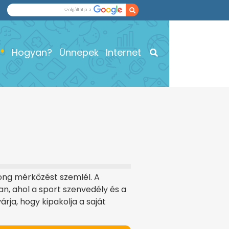
Hogyan?
Ünnepek
Internet
rong mérkőzést szemlél. A
n, ahol a sport szenvedély és a
rja, hogy kipakolja a saját