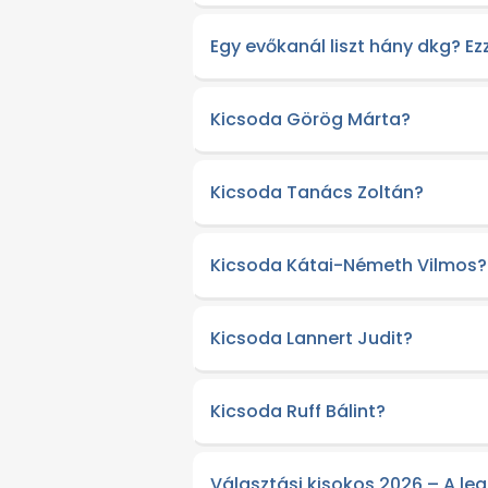
Egy evőkanál liszt hány dkg? Ez
Kicsoda Görög Márta?
Kicsoda Tanács Zoltán?
Kicsoda Kátai-Németh Vilmos?
Kicsoda Lannert Judit?
Kicsoda Ruff Bálint?
Választási kisokos 2026 – A le