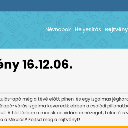
Névnapok
Helyesírás
Rejtvény
ény 16.12.06.
ikulás-apó még a tévé előtt pihen, és egy izgalmas jégko
Télapó-várás izgalma keveredik ebben a családi pillanatba
l. A háttérben a macska is vidáman nézeget, talán ő is vá
ma a Mikulás? Fejtsd meg a rejtvényt!