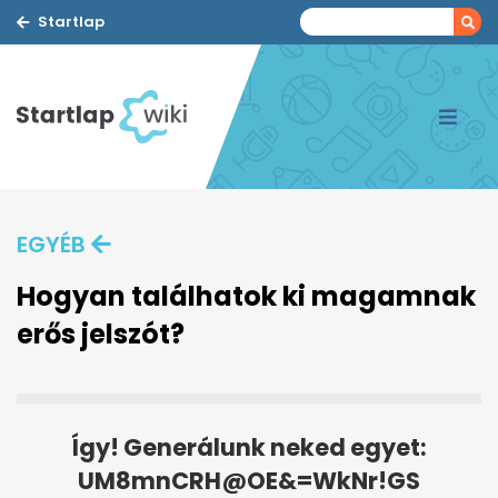
Startlap
EGYÉB
Hogyan találhatok ki magamnak
erős jelszót?
Így! Generálunk neked egyet:
UM8mnCRH@OE&=WkNr!GS