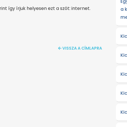
Eg
nt így írjuk helyesen ezt a szót: internet.
a 
me
Ki
VISSZA A CÍMLAPRA
Ki
Ki
Ki
Ki