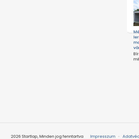
Mé
le
ma
vá
Bí
mil
2026 Startlap, Minden jog fenntartva
Impresszum
Adatvé