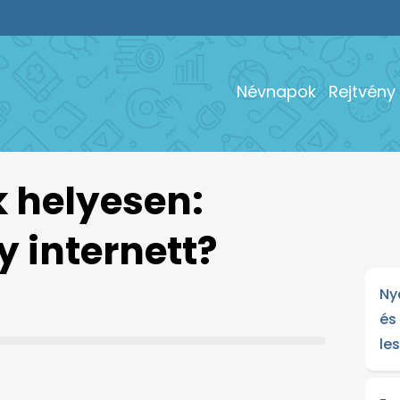
Névnapok
Rejtvény
k helyesen:
y internett?
Ny
és
le