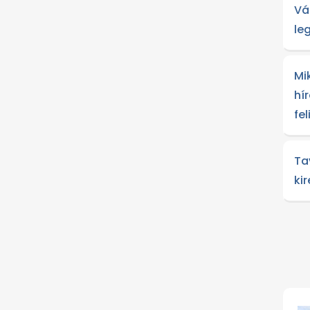
Vá
le
Mi
hír
fe
Ta
ki