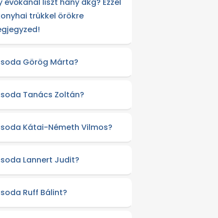
y evőkanál liszt hány dkg? Ezzel
konyhai trükkel örökre
gjegyzed!
csoda Görög Márta?
csoda Tanács Zoltán?
csoda Kátai-Németh Vilmos?
csoda Lannert Judit?
csoda Ruff Bálint?