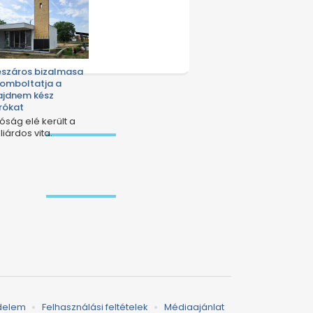
száros bizalmasa
romboltatja a
jdnem kész
rókat
róság elé került a
liárdos vita.
delem
Felhasználási feltételek
Médiaajánlat