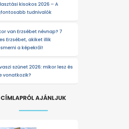
lasztási kisokos 2026 – A
gfontosabb tudnivalók
kor van Erzsébet névnap? 7
es Erzsébet, akiket illik
lismerni a képekről!
vaszi szünet 2026: mikor lesz és
re vonatkozik?
CÍMLAPRÓL AJÁNLJUK