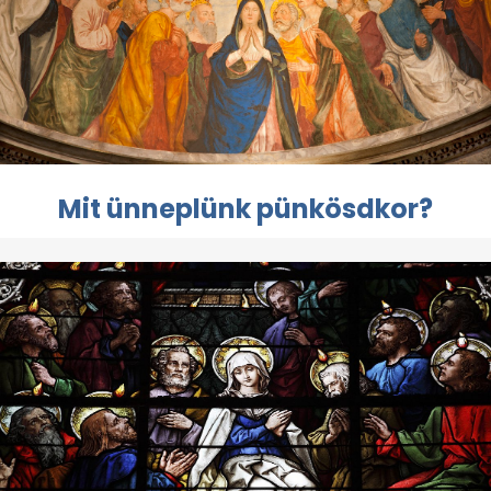
Mit ünneplünk pünkösdkor?