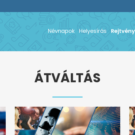
Névnapok
Helyesírás
Rejtvény
ÁTVÁLTÁS