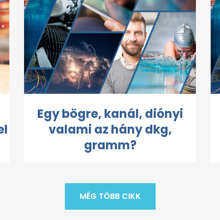
Egy bögre, kanál, diónyi
el
valami az hány dkg,
gramm?
MÉG TÖBB CIKK