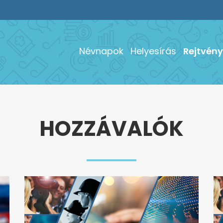
Névnapok
Helyesírás
Rejtvény
HOZZÁVALÓK